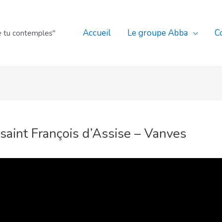
Accueil
Le groupe Abba
C
e tu contemples"
 saint François d’Assise – Vanves